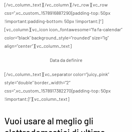
[/vc_column_text][/vc_column][/vc_row][vc_row
css=”.vc_custom_1578916887290{padding-top: 50px
!important;padding-bottom: 50px !important;}”]
[vc_column][vc_icon icon_fontawesome=”fa fa-calendar”
color=”black” background_style=”rounded” size=”lg”
align=”center”][vc_column_text]
Data da definire
[/vc_column_text][vc_separator color=”juicy_pink”
style=”double” border_width=”2″
css=”.vc_custom_1578917382270{padding-top: 50px
!important;}”][vc_column_text]
Vuoi usare al meglio gli