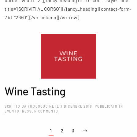
border_width=”2″][fancy_heading h1=”0″ icon=”” style=”line”
title=”ISCRIVITI AL CORSO”][/fancy_heading][contact-form-
7 id=”2650″][/vc_column][/vc_row]
Wine Tasting
SCRITTO DA
FUOCOCUCINE
IL
3 DICEMBRE 2018
. PUBBLICATO IN
SU
EVENTO
.
NESSUN COMMENTO
WINE
TASTING
1
2
3