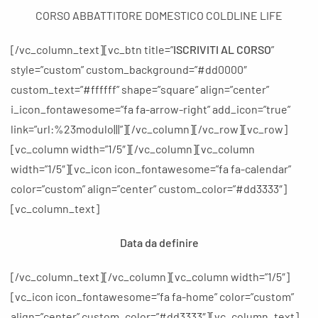
CORSO ABBATTITORE DOMESTICO COLDLINE LIFE
[/vc_column_text][vc_btn title=”
ISCRIVITI AL CORSO
”
style=”custom” custom_background=”#dd0000″
custom_text=”#ffffff” shape=”square” align=”center”
i_icon_fontawesome=”fa fa-arrow-right” add_icon=”true”
link=”url:%23modulo|||”][/vc_column][/vc_row][vc_row]
[vc_column width=”1/5″][/vc_column][vc_column
width=”1/5″][vc_icon icon_fontawesome=”fa fa-calendar”
color=”custom” align=”center” custom_color=”#dd3333″]
[vc_column_text]
Data da definire
[/vc_column_text][/vc_column][vc_column width=”1/5″]
[vc_icon icon_fontawesome=”fa fa-home” color=”custom”
align=”center” custom_color=”#dd3333″][vc_column_text]