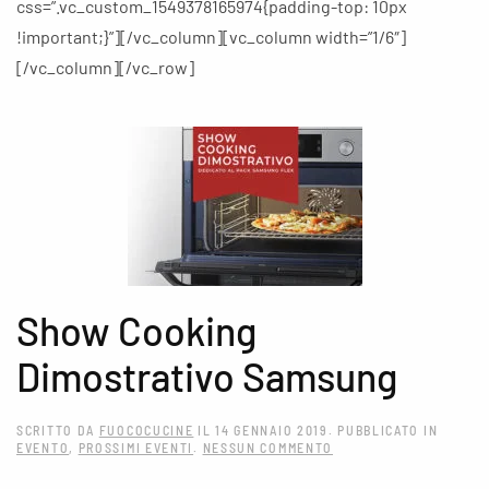
css=”.vc_custom_1549378165974{padding-top: 10px
!important;}”][/vc_column][vc_column width=”1/6″]
[/vc_column][/vc_row]
Show Cooking
Dimostrativo Samsung
SCRITTO DA
FUOCOCUCINE
IL
14 GENNAIO 2019
. PUBBLICATO IN
SU
EVENTO
,
PROSSIMI EVENTI
.
NESSUN COMMENTO
SHOW
COOKING