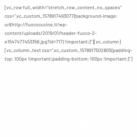
DIMOSTRATIVO
[vc_row full_width=”stretch_row_content_no_spaces”
SAMSUNG
css=”.vc_custom_1578917493077{background-image:
url(http://fuococucine.it/wp-
content/uploads/2019/01/header-fuoco-2-
e1547477453356.jpg?id=717) !important;}”][vc_column]
[vc_column_text css=”.vc_custom_1578917502805{padding-
top: 100px !important;padding-bottom: 100px !important;}”]
SHOW COOKING
DIMOSTRATIVO
ELETTRODOMESTICI
SAMSUNG