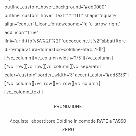
outline_custom_hover_background=”#dd0000″
outline_custom_hover_text=”#ffffff” shape=”square”
align=”center” i_icon_fontawesome=”fa fa-arrow-right”
add_icon=”true”
link=”url:http%3A%2F%2Ffuococucine.it%2Fabbattitore-
di-temperatura-domestico-coldline-life%2F|||”]
[/vc_column][vc_column width=”1/6″][/vc_column]
[/vc_row][vc_row][vc_column][vc_separator
color=”custom” border_width=”3″ accent_color=”#dd3333″]
[/vc_column][/vc_row][vc_row][vc_column]
[vc_column_text]
PROMOZIONE
Acquista l’abbattitore Coldine in comode
RATE a TASSO
ZERO