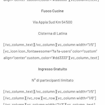
Fuoco Cucine
Via Appia Sud Km 54’500
Cisterna di Latina
[/vc_column_text][/vc_column][vc_column width=”1/5″]
[vc_icon icon_fontawesome=”fa fa-users” color=”custom”
align=”center” custom_color=”#dd3333″][vc_column_text]
Ingresso Gratuito
N° di partecipanti limitato
[/vc_column_text][/vc_column][vc_column width=”1/5″]
[/vc_column][/vc_row][vc_row][vc_column width=”1/6″]
[/vc_column][vc_column width=”2/3″][vc_column_text]