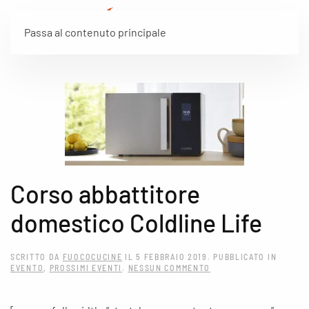
Passa al contenuto principale
Corso abbattitore
domestico Coldline Life
SCRITTO DA
FUOCOCUCINE
IL
5 FEBBRAIO 2019
. PUBBLICATO IN
SU
EVENTO
,
PROSSIMI EVENTI
.
NESSUN COMMENTO
CORSO
ABBATTITORE
DOMESTICO