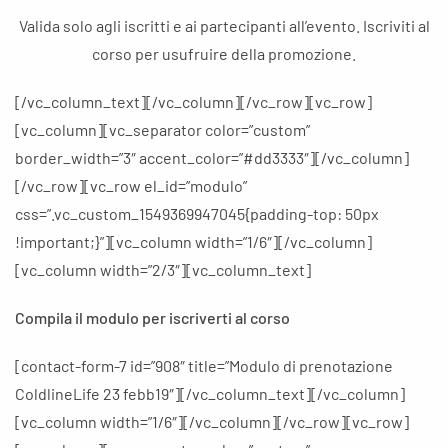
Valida solo agli iscritti e ai partecipanti all’evento. Iscriviti al
corso per usufruire della promozione.
[/vc_column_text][/vc_column][/vc_row][vc_row]
[vc_column][vc_separator color=”custom”
border_width=”3″ accent_color=”#dd3333″][/vc_column]
[/vc_row][vc_row el_id=”modulo”
css=”.vc_custom_1549369947045{padding-top: 50px
!important;}”][vc_column width=”1/6″][/vc_column]
[vc_column width=”2/3″][vc_column_text]
Compila il modulo per iscriverti al corso
[contact-form-7 id=”908″ title=”Modulo di prenotazione
ColdlineLife 23 febb19″][/vc_column_text][/vc_column]
[vc_column width=”1/6″][/vc_column][/vc_row][vc_row]