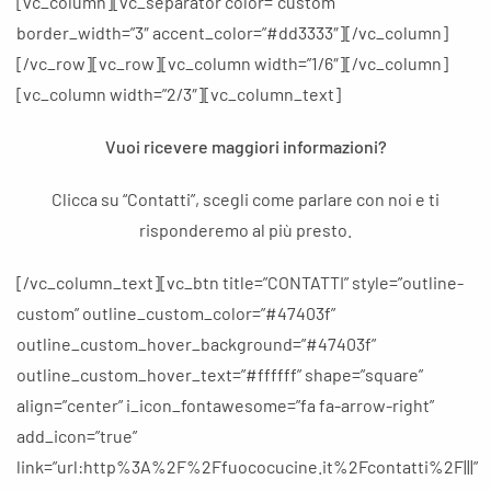
[vc_column][vc_separator color=”custom”
border_width=”3″ accent_color=”#dd3333″][/vc_column]
[/vc_row][vc_row][vc_column width=”1/6″][/vc_column]
[vc_column width=”2/3″][vc_column_text]
Vuoi ricevere maggiori informazioni?
Clicca su “Contatti”, scegli come parlare con noi e ti
risponderemo al più presto.
[/vc_column_text][vc_btn title=”CONTATTI” style=”outline-
custom” outline_custom_color=”#47403f”
outline_custom_hover_background=”#47403f”
outline_custom_hover_text=”#ffffff” shape=”square”
align=”center” i_icon_fontawesome=”fa fa-arrow-right”
add_icon=”true”
link=”url:http%3A%2F%2Ffuococucine.it%2Fcontatti%2F|||”