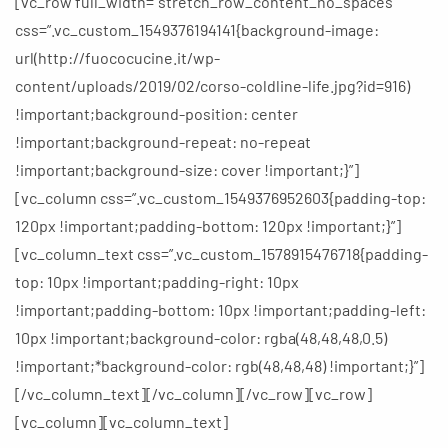
[vc_row full_width=”stretch_row_content_no_spaces”
COLDLINE
LIFE
css=”.vc_custom_1549376194141{background-image:
url(http://fuococucine.it/wp-
content/uploads/2019/02/corso-coldline-life.jpg?id=916)
!important;background-position: center
!important;background-repeat: no-repeat
!important;background-size: cover !important;}”]
[vc_column css=”.vc_custom_1549376952603{padding-top:
120px !important;padding-bottom: 120px !important;}”]
[vc_column_text css=”.vc_custom_1578915476718{padding-
top: 10px !important;padding-right: 10px
!important;padding-bottom: 10px !important;padding-left:
10px !important;background-color: rgba(48,48,48,0.5)
!important;*background-color: rgb(48,48,48) !important;}”]
[/vc_column_text][/vc_column][/vc_row][vc_row]
[vc_column][vc_column_text]