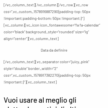
[/vc_column_text][/vc_column][/vc_row][vc_row
css=”.vc_custom_1578916887290{padding-top: 50px
!important;padding-bottom: 50px !important;}”]
[vc_column][vc_icon icon_fontawesome=”fa fa-calendar”
color=”black” background_style=”rounded” size=”lg”
align=”center”][vc_column_text]
Data da definire
[/vc_column_text][vc_separator color=”juicy_pink”
style=”double” border_width=”2″
css=”.vc_custom_1578917382270{padding-top: 50px
!important;}”][vc_column_text]
Vuoi usare al meglio gli