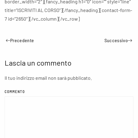
border_width=”2″][fancy_heading h1=”0″ icon=”” style=”line”
title=”ISCRIVITI AL CORSO”][/fancy_heading][contact-form-
7 id=”2650″][/vc_column][/vc_row]
Precedente
Successivo
Lascia un commento
Il tuo indirizzo email non sarà pubblicato.
COMMENTO