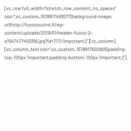
[vc_row full_width=”stretch_row_content_no_spaces”
css=”.vc_custom_1578917493077{background-image:
url(http://fuococucine.it/wp-
content/uploads/2019/01/header-fuoco-2-
e1547477453356.jpg?id=717) !important;}”][vc_column]
[vc_column_text css=”.vc_custom_1578917502805{padding-
top: 100px !important;padding-bottom: 100px !important;}”]
SHOW COOKING
DIMOSTRATIVO
ELETTRODOMESTICI
SAMSUNG